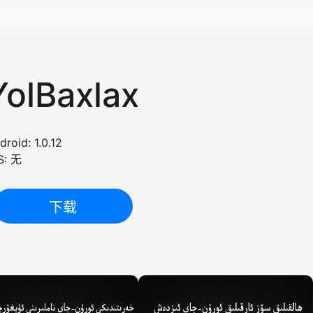
YolBaxlax
droid: 1.0.12
S: 无
下载