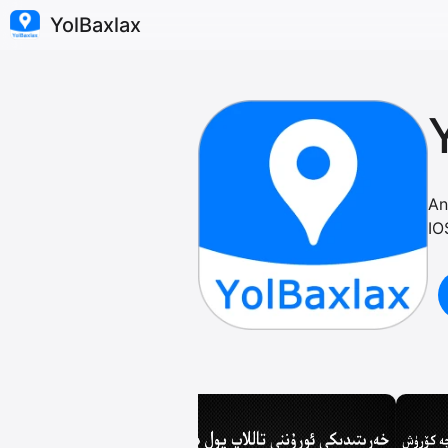
YolBaxlax
An
IO